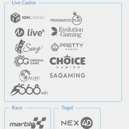
Live Casino
Race
Togel