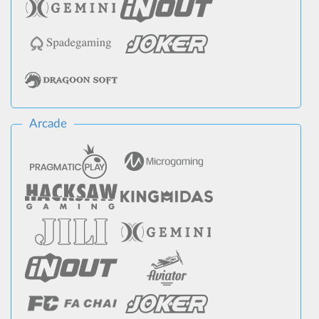
Arcade