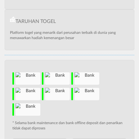
TARUHAN TOGEL
Platform togel yang menarik dari perusahan terbaik di dunia yang
menawarkan hadiah kemenangan besar
* Selama bank maintenance dan bank offline deposit dan penarikan
tidak dapat diproses