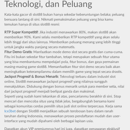
Teknologi, dan Peluang
Kata-kata gacor di slot88 bukan hanya sekedar keberuntungan belaka; peluang
bersuara lantang di sini. Nikmati pemaksimalan peluang yang bisa kamu
temukan hanya di situs slot88 resmi:
RTP Super Kompetitif
: Jika industri menawarkan 80%, makan slot88 akan
memberikan 90%. Kami selalu memberikan RTP kompetitif yang akan selalu
lebih tinggi dari situs lainnya. Memberikan peluang menang yang lebih tinggi
untuk jangka waktu panjang secara matematis.
Fitur Demo Gratis
: Manfaatkan mode demo slot secara gratis dan cuma-cuma.
Fitu ini bukan sekedar fitur tambahan, tetapi merupakan sebuah fitur utama
yang bisa membantumu mempelajari pola, fitur bonus, dan gaya permainan
masing-masing game slot88. Memanfaatkan fitur slot demo secara baik akan
meningkatkan keterampilanmu dalam memilih game yang tepat secara drastis.
Jackpot Progresif & Bonus Menarik
: Teknologi terbaru dalam industri slot
online, Slot88 menawarkan jackpot progresif yang nilainya sungguh
menakjubkan. Didukung dengan bonus menarik untuk para member setia, nilai
dari jackpot progresif menjadi berlipat ganda dan maksimal.
Seperti yang sudah kami tekankan di atas, pencarianmu berakhir di sini. Stop
mencari dan mencoba situs yang tidak jelas, bergabunglah bersama kami
sebagai komunitas cerdas pemilih situs judi slot online terpercaya. Kerja sama
Ice3bet
dengan Slot88 menjadikan sebuah terobosan baru dalam ranah
taruhan daring Indonesia, menawarkan proses pendaftaran mudah dan user-
interface yang mudah dipahami oleh berbagai lapisan usia.
Dapatkan akun VIP premiumnya hari ini juga, dapatkan penawaran eksklusif