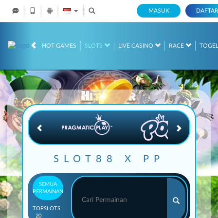
MASUK
DAFTA
IDR
12,670,126,
HOT GAMES
SLOTS
LIVE CASINO
RACE
TOGE
SLOT88 X PP
SEMUA
PERMAINAN
TOP
SLOTS
20